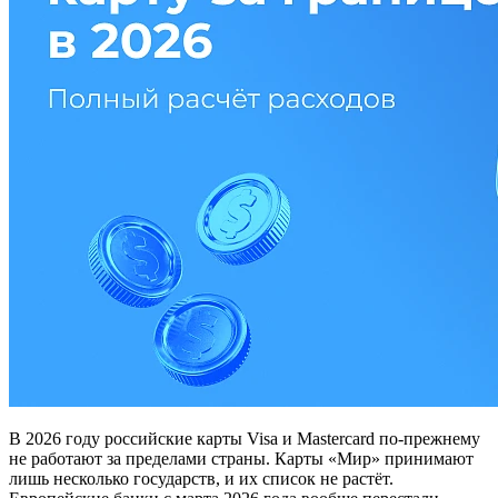
В 2026 году российские карты Visa и Mastercard по‑прежнему
не работают за пределами страны. Карты «Мир» принимают
лишь несколько государств, и их список не растёт.