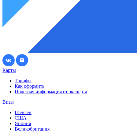
Карты
Тарифы
Как оформить
Полезная информация от эксперта
Визы
Шенген
США
Япония
Великобритания