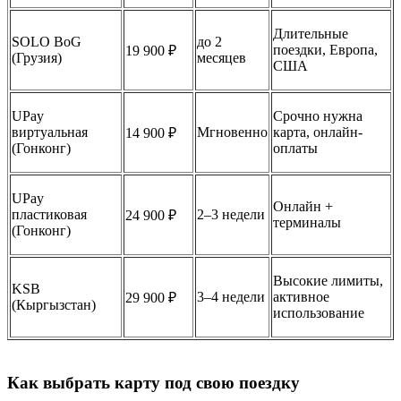
Длительные
SOLO BoG
до 2
поездки, Европа,
19 900 ₽
(Грузия)
месяцев
США
UPay
Срочно нужна
виртуальная
Мгновенно
карта, онлайн-
14 900 ₽
(Гонконг)
оплаты
UPay
Онлайн +
пластиковая
2–3 недели
24 900 ₽
терминалы
(Гонконг)
Высокие лимиты,
KSB
3–4 недели
активное
29 900 ₽
(Кыргызстан)
использование
Как выбрать карту под свою поездку